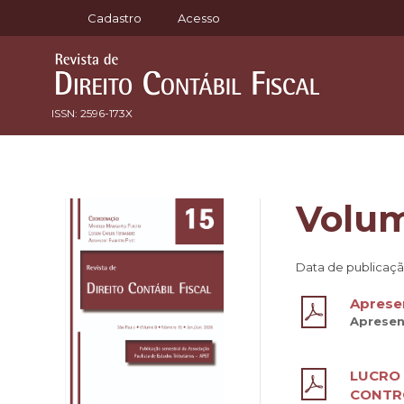
Cadastro
Acesso
ISSN: 2596-173X
Volum
Data de publicaçã
Aprese
Aprese
LUCRO 
CONTRO