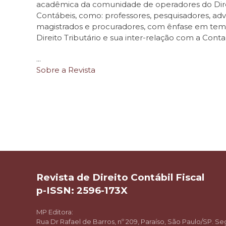
acadêmica da comunidade de operadores do Direi
Contábeis, como: professores, pesquisadores, ad
magistrados e procuradores, com ênfase em tema
Direito Tributário e sua inter-relação com a Conta
...
Sobre a Revista
Revista de Direito Contábil Fiscal
p-ISSN: 2596-173X
MP Editora:
Rua Dr Rafael de Barros, nº 209, Paraíso, São Paulo/SP. 