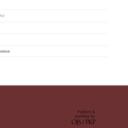
oto
cnico