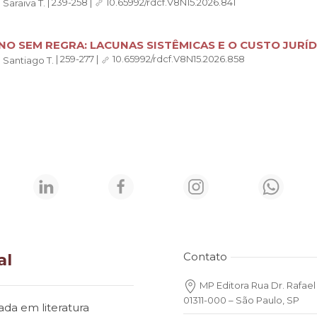
|
|
239-258
|
10.65992/rdcf.V8N15.2026.841
Saraiva T.
O SEM REGRA: LACUNAS SISTÊMICAS E O CUSTO JURÍD
|
|
259-277
|
10.65992/rdcf.V8N15.2026.858
Santiago T.
al
Contato
MP Editora Rua Dr. Rafael 
01311-000 – São Paulo, SP
ada em literatura