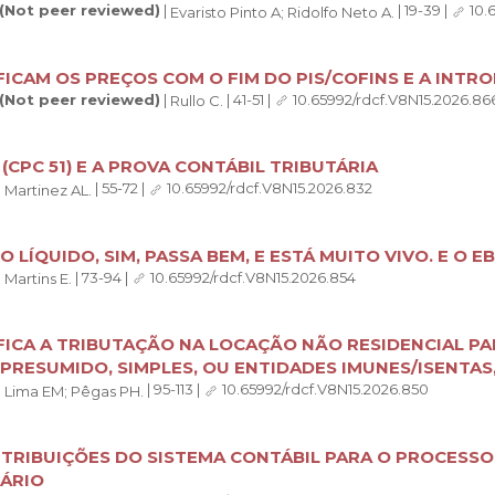
 (Not peer reviewed)
|
|
19-39
|
10.
Evaristo Pinto A;
Ridolfo Neto A.
ICAM OS PREÇOS COM O FIM DO PIS/COFINS E A INTR
 (Not peer reviewed)
|
|
41-51
|
10.65992/rdcf.V8N15.2026.86
Rullo C.
8 (CPC 51) E A PROVA CONTÁBIL TRIBUTÁRIA
|
|
55-72
|
10.65992/rdcf.V8N15.2026.832
Martinez AL.
O LÍQUIDO, SIM, PASSA BEM, E ESTÁ MUITO VIVO. E O E
|
|
73-94
|
10.65992/rdcf.V8N15.2026.854
Martins E.
ICA A TRIBUTAÇÃO NA LOCAÇÃO NÃO RESIDENCIAL PA
PRESUMIDO, SIMPLES, OU ENTIDADES IMUNES/ISENTAS,
|
|
95-113
|
10.65992/rdcf.V8N15.2026.850
Lima EM;
Pêgas PH.
TRIBUIÇÕES DO SISTEMA CONTÁBIL PARA O PROCESSO
ÁRIO