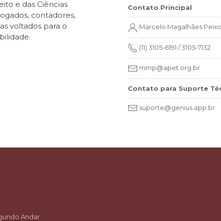
to e das Ciências
Contato Principal
vogados, contadores,
s voltados para o
Marcelo Magalhães Peix
bilidade.
(11) 3105-6191 / 3105-7132
mmp@apet.org.br
Contato para Suporte Té
suporte@genius.app.br
Segundo Andar