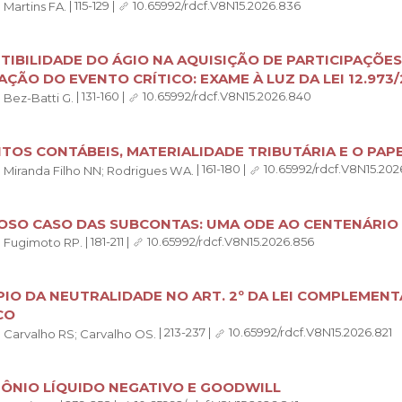
|
|
115-129
|
10.65992/rdcf.V8N15.2026.836
Martins FA.
TIBILIDADE DO ÁGIO NA AQUISIÇÃO DE PARTICIPAÇÕES
AÇÃO DO EVENTO CRÍTICO: EXAME À LUZ DA LEI 12.973/
|
|
131-160
|
10.65992/rdcf.V8N15.2026.840
Bez-Batti G.
TOS CONTÁBEIS, MATERIALIDADE TRIBUTÁRIA E O PAPE
|
|
161-180
|
10.65992/rdcf.V8N15.202
Miranda Filho NN;
Rodrigues WA.
OSO CASO DAS SUBCONTAS: UMA ODE AO CENTENÁRIO 
|
|
181-211
|
10.65992/rdcf.V8N15.2026.856
Fugimoto RP.
PIO DA NEUTRALIDADE NO ART. 2º DA LEI COMPLEMENT
CO
|
|
213-237
|
10.65992/rdcf.V8N15.2026.821
Carvalho RS;
Carvalho OS.
ÔNIO LÍQUIDO NEGATIVO E GOODWILL