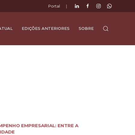
Portal
|
ATUAL
EDIÇÕES ANTERIORES
SOBRE
MPENHO EMPRESARIAL: ENTRE A
IDADE