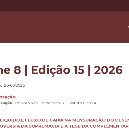
e 8 | Edição 15 | 2026
o: 20/05/2026
ntação
ntação
|
Peixoto MM;
Fernandes EC;
Evaristo Pinto A.
LÍQUIDO E FLUXO DE CAIXA NA MENSURAÇÃO DO DESE
VÉRSIA DA SUPREMACIA E A TESE DA COMPLEMENTAR