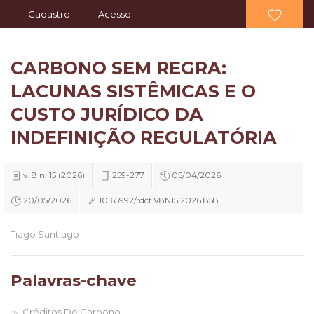
Cadastro
Acesso
CARBONO SEM REGRA:
LACUNAS SISTÊMICAS E O
CUSTO JURÍDICO DA
INDEFINIÇÃO REGULATÓRIA
v. 8 n. 15 (2026)
259-277
05/04/2026
20/05/2026
10.65992/rdcf.V8N15.2026.858
Tiago Santiago
Palavras-chave
Créditos De Carbono