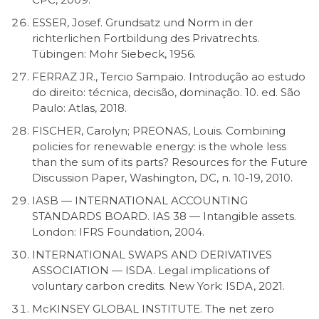
ESSER, Josef. Grundsatz und Norm in der
richterlichen Fortbildung des Privatrechts.
Tübingen: Mohr Siebeck, 1956.
FERRAZ JR., Tercio Sampaio. Introdução ao estudo
do direito: técnica, decisão, dominação. 10. ed. São
Paulo: Atlas, 2018.
FISCHER, Carolyn; PREONAS, Louis. Combining
policies for renewable energy: is the whole less
than the sum of its parts? Resources for the Future
Discussion Paper, Washington, DC, n. 10-19, 2010.
IASB — INTERNATIONAL ACCOUNTING
STANDARDS BOARD. IAS 38 — Intangible assets.
London: IFRS Foundation, 2004.
INTERNATIONAL SWAPS AND DERIVATIVES
ASSOCIATION — ISDA. Legal implications of
voluntary carbon credits. New York: ISDA, 2021.
McKINSEY GLOBAL INSTITUTE. The net zero