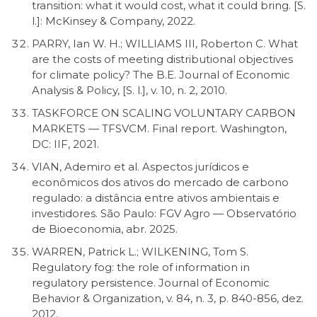
transition: what it would cost, what it could bring. [S.
l.]: McKinsey & Company, 2022.
PARRY, Ian W. H.; WILLIAMS III, Roberton C. What
are the costs of meeting distributional objectives
for climate policy? The B.E. Journal of Economic
Analysis & Policy, [S. l.], v. 10, n. 2, 2010.
TASKFORCE ON SCALING VOLUNTARY CARBON
MARKETS — TFSVCM. Final report. Washington,
DC: IIF, 2021.
VIAN, Ademiro et al. Aspectos jurídicos e
econômicos dos ativos do mercado de carbono
regulado: a distância entre ativos ambientais e
investidores. São Paulo: FGV Agro — Observatório
de Bioeconomia, abr. 2025.
WARREN, Patrick L.; WILKENING, Tom S.
Regulatory fog: the role of information in
regulatory persistence. Journal of Economic
Behavior & Organization, v. 84, n. 3, p. 840-856, dez.
2012.