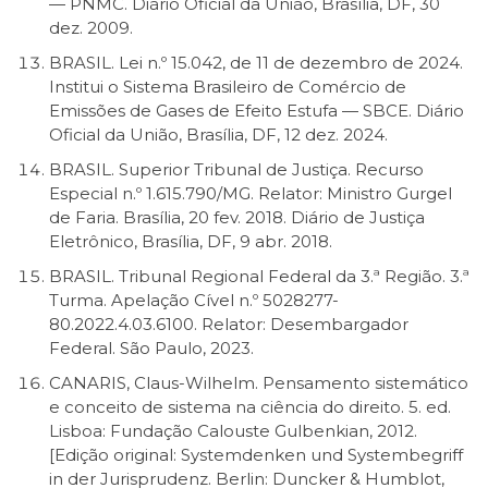
— PNMC. Diário Oficial da União, Brasília, DF, 30
dez. 2009.
BRASIL. Lei n.º 15.042, de 11 de dezembro de 2024.
Institui o Sistema Brasileiro de Comércio de
Emissões de Gases de Efeito Estufa — SBCE. Diário
Oficial da União, Brasília, DF, 12 dez. 2024.
BRASIL. Superior Tribunal de Justiça. Recurso
Especial n.º 1.615.790/MG. Relator: Ministro Gurgel
de Faria. Brasília, 20 fev. 2018. Diário de Justiça
Eletrônico, Brasília, DF, 9 abr. 2018.
BRASIL. Tribunal Regional Federal da 3.ª Região. 3.ª
Turma. Apelação Cível n.º 5028277-
80.2022.4.03.6100. Relator: Desembargador
Federal. São Paulo, 2023.
CANARIS, Claus-Wilhelm. Pensamento sistemático
e conceito de sistema na ciência do direito. 5. ed.
Lisboa: Fundação Calouste Gulbenkian, 2012.
[Edição original: Systemdenken und Systembegriff
in der Jurisprudenz. Berlin: Duncker & Humblot,