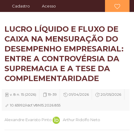
Cadastro
Acesso
LUCRO LÍQUIDO E FLUXO DE
CAIXA NA MENSURAÇÃO DO
DESEMPENHO EMPRESARIAL:
ENTRE A CONTROVÉRSIA DA
SUPREMACIA E A TESE DA
COMPLEMENTARIDADE
v. 8 n. 15 (2026)
19-39
01/04/2026
20/05/2026
10.65992/rdcf.V8N15.2026.855
Arthur Ridolfo Neto
Alexandre Evaristo Pinto