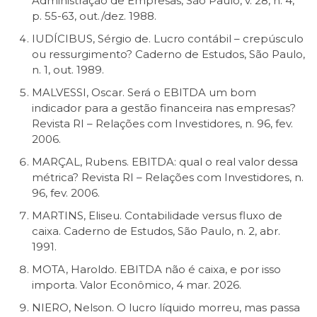
Administração de Empresas, São Paulo, v. 28, n. 4,
p. 55-63, out./dez. 1988.
IUDÍCIBUS, Sérgio de. Lucro contábil – crepúsculo
ou ressurgimento? Caderno de Estudos, São Paulo,
n. 1, out. 1989.
MALVESSI, Oscar. Será o EBITDA um bom
indicador para a gestão financeira nas empresas?
Revista RI – Relações com Investidores, n. 96, fev.
2006.
MARÇAL, Rubens. EBITDA: qual o real valor dessa
métrica? Revista RI – Relações com Investidores, n.
96, fev. 2006.
MARTINS, Eliseu. Contabilidade versus fluxo de
caixa. Caderno de Estudos, São Paulo, n. 2, abr.
1991.
MOTA, Haroldo. EBITDA não é caixa, e por isso
importa. Valor Econômico, 4 mar. 2026.
NIERO, Nelson. O lucro líquido morreu, mas passa