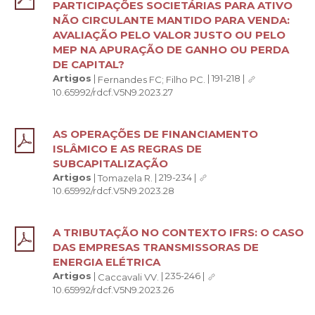
PARTICIPAÇÕES SOCIETÁRIAS PARA ATIVO
NÃO CIRCULANTE MANTIDO PARA VENDA:
AVALIAÇÃO PELO VALOR JUSTO OU PELO
MEP NA APURAÇÃO DE GANHO OU PERDA
DE CAPITAL?
Artigos
|
|
191-218
|
Fernandes FC;
Filho PC.
10.65992/rdcf.V5N9.2023.27
AS OPERAÇÕES DE FINANCIAMENTO
ISLÂMICO E AS REGRAS DE
SUBCAPITALIZAÇÃO
Artigos
|
|
219-234
|
Tomazela R.
10.65992/rdcf.V5N9.2023.28
A TRIBUTAÇÃO NO CONTEXTO IFRS: O CASO
DAS EMPRESAS TRANSMISSORAS DE
ENERGIA ELÉTRICA
Artigos
|
|
235-246
|
Caccavali VV.
10.65992/rdcf.V5N9.2023.26