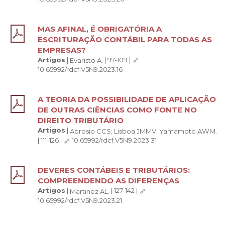
MAS AFINAL, É OBRIGATÓRIA A
ESCRITURAÇÃO CONTÁBIL PARA TODAS AS
EMPRESAS?
Artigos
|
|
97-109
|
Evaristo A.
10.65992/rdcf.V5N9.2023.16
A TEORIA DA POSSIBILIDADE DE APLICAÇÃO
DE OUTRAS CIÊNCIAS COMO FONTE NO
DIREITO TRIBUTÁRIO
Artigos
|
Abrosio CCS;
Lisboa JMMV;
Yamamoto AWM.
|
111-126
|
10.65992/rdcf.V5N9.2023.31
DEVERES CONTÁBEIS E TRIBUTÁRIOS:
COMPREENDENDO AS DIFERENÇAS
Artigos
|
|
127-142
|
Martinez AL.
10.65992/rdcf.V5N9.2023.21