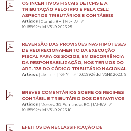
OS INCENTIVOS FISCAIS DE ICMS E A
TRIBUTAÇÃO PELO IRPJ E PELA CSLL:
ASPECTOS TRIBUTÁRIOS E CONTÁBEIS
Artigos
|
|
143-159
|
Comitti BH.
10.65992/rdcf.V5N9.2023.25
REVERSÃO DAS PROVISÕES NAS HIPÓTESES
DE REDIRECIONAMENTO DA EXECUÇÃO
FISCAL PARA OS SÓCIOS, EM DECORRÊNCIA
DA RESPONSABILIZAÇÃO, NOS TERMOS DO
ART. 135 DO CÓDIGO TRIBUTÁRIO NACIONAL
Artigos
|
|
161-171
|
10.65992/rdcf.V5N9.2023.19
Pla CEB.
BREVES COMENTÁRIOS SOBRE OS REGIMES
CONTÁBIL E TRIBUTÁRIO DOS DERIVATIVOS
Artigos
|
|
173-189
|
Moreira JG;
Fernandes EC.
10.65992/rdcf.V5N9.2023.18
EFEITOS DA RECLASSIFICAÇÃO DE