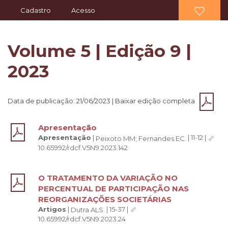
Cadastro
Acesso
Volume 5 | Edição 9 |
2023
Data de publicação: 21/06/2023 | Baixar edição completa
Apresentação
Apresentação
|
|
11-12
|
Peixoto MM;
Fernandes EC.
10.65992/rdcf.V5N9.2023.142
O TRATAMENTO DA VARIAÇÃO NO
PERCENTUAL DE PARTICIPAÇÃO NAS
REORGANIZAÇÕES SOCIETÁRIAS
Artigos
|
|
15-37
|
Dutra ALS.
10.65992/rdcf.V5N9.2023.24