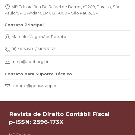
MP Editora Rua Dr. Rafael de Barros, nº 209, Paraíso, São
Paulo/SP. 2 Andar CEP 01311-000 – São Paulo, SP
Contato Principal
Marcelo Magalhães Peixoto
(11) 3105-6191 / 3105-7132
mmp@apet.org.br
Contato para Suporte Técnico
suporte@genius.app.br
Revista de Direito Contábil Fiscal
p-ISSN: 2596-173X
MP Editora: