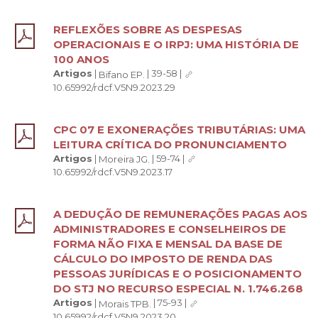
REFLEXÕES SOBRE AS DESPESAS
OPERACIONAIS E O IRPJ: UMA HISTÓRIA DE
100 ANOS
Artigos
|
|
39-58
|
Bifano EP.
10.65992/rdcf.V5N9.2023.29
CPC 07 E EXONERAÇÕES TRIBUTÁRIAS: UMA
LEITURA CRÍTICA DO PRONUNCIAMENTO
Artigos
|
|
59-74
|
Moreira JG.
10.65992/rdcf.V5N9.2023.17
A DEDUÇÃO DE REMUNERAÇÕES PAGAS AOS
ADMINISTRADORES E CONSELHEIROS DE
FORMA NÃO FIXA E MENSAL DA BASE DE
CÁLCULO DO IMPOSTO DE RENDA DAS
PESSOAS JURÍDICAS E O POSICIONAMENTO
DO STJ NO RECURSO ESPECIAL N. 1.746.268
Artigos
|
|
75-93
|
Morais TPB.
10.65992/rdcf.V5N9.2023.20