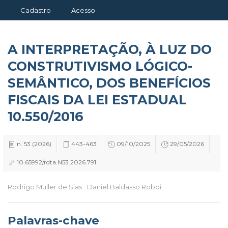
Cadastro
Acesso
A INTERPRETAÇÃO, À LUZ DO
CONSTRUTIVISMO LÓGICO-
SEMÂNTICO, DOS BENEFÍCIOS
FISCAIS DA LEI ESTADUAL
10.550/2016
n. 53 (2026)
443-463
09/10/2025
29/05/2026
10.65992/rdta.N53.2026.791
Rodrigo Müller de Sias
Daniel Baldasso Robbi
Palavras-chave