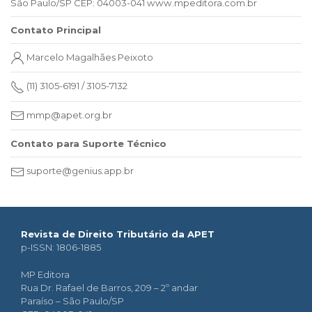
São Paulo/SP CEP: 04003-041 www.mpeditora.com.br
Contato Principal
Marcelo Magalhães Peixoto
(11) 3105-6191 / 3105-7132
mmp@apet.org.br
Contato para Suporte Técnico
suporte@genius.app.br
Revista de Direito Tributário da APET
p-ISSN: 1806-1885
MP Editora
Rua Dr. Rafael de Barros, 209 – 2º andar
Paraíso – São Paulo/SP