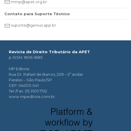
mmp@apet.org.br
Contato para Suporte Técnico
suporte@genius.app.br
Revista de Direito Tributário da APET
p-ISSN: 1806-1885
MP Editora
Rua Dr. Rafael de Barros, 209 – 2º andar
Paraíso – São Paulo/SP
CEP: 04003-041
Tel./Fax: (11) 3105 7132
www.mpeditora.com.br