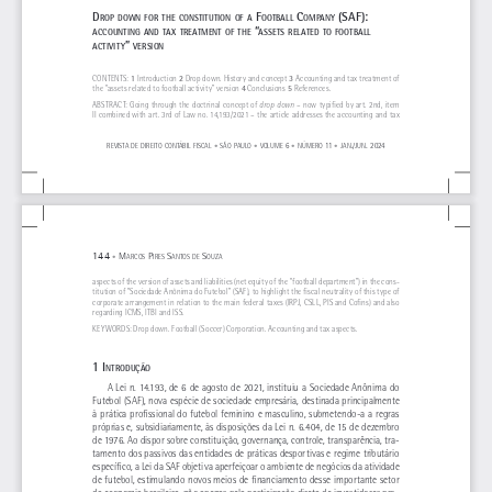
D
 f
 c
 (saf
): 
rop
Down
for
the
constitution
of
a
ootball
ompany
 “
accounting
an
D
tax
treatment
of
the
assets
relate
D
to
football
” 
activity
version
1 
2 
3 
CONTENTS: 
Introduction 
Drop down. History and concept 
Accounting and tax treatment of 
4
 5
the “assets related to football activity” version 
 Conclusions
 References.
drop down
ABSTRACT: Going through the doctrinal concept of 
 – now typified by art. 2nd, item 
II combined with art. 3rd of Law no. 14,193/2021 – the article addresses the accounting and tax 
.
. 
•
•
6
•
11
•
/
2024
revista
de
direito
contábil
fiscal
são
paulo
volume
número
jan
jun
M
 P
 s
 s
144 
•
arcos
ires
antos
de
ouza
aspects of the version of assets and liabilities (net equity of the “football department”) in the cons
-
titution of “Sociedade Anônima do Futebol” (SAF), to highlight the fiscal neutrality of this type of 
corporate arrangement in relation to the main federal taxes (IRPJ, CSLL, PIS and Cofins) and also 
regarding ICMS, ITBI and ISS.
KEYWORDS: Drop down. Football (Soccer) Corporation. Accounting and tax aspects.
1 i
ntro
Dução
A Lei n. 14.193, de 6 de agosto de 2021, instituiu a Sociedade Anônima do 
Futebol (SAF), nova espécie de sociedade empresária, destinada principalmente 
à prática profissional do futebol feminino e masculino, submetendo-a a regras 
próprias e, subsidiariamente, às disposições da Lei n. 6.404, de 15 de dezembro 
de 1976. Ao dispor sobre constituição, governança, controle, transparência, tra
-
tamento dos passivos das entidades de práticas desportivas e regime tributário 
específico, a Lei da SAF objetiva aperfeiçoar o ambiente de negócios da atividade 
de futebol, estimulando novos meios de financiamento desse importante setor 
da economia brasileira, não apenas pela participação direta de investidores pro
-